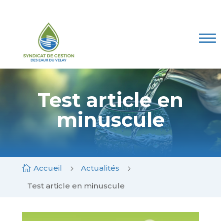
Skip
to
content
Le SGEV
Les compétences
Marchés publics
Mes Démarches
Test article en
minuscule
Espace documentaire
Contact
Accueil
Actualités

5
5
Test article en minuscule