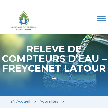
Skip
to
content
Le SGEV
Les compétences
Marchés publics
Mes Démarches
RELEVE DE
COMPTEURS D’EAU –
Espace documentaire
FREYCENET LATOUR
Contact
–
Accueil
Actualités

5
5