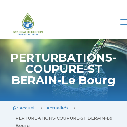
Skip
to
content
Le SGEV
Les compétences
Marchés publics
Mes Démarches
PERTURBATIONS-
COUPURE-ST
Espace documentaire
BERAIN-Le Bourg
Contact
Accueil
Actualités

5
5
PERTURBATIONS-COUPURE-ST BERAIN-Le
Bourg