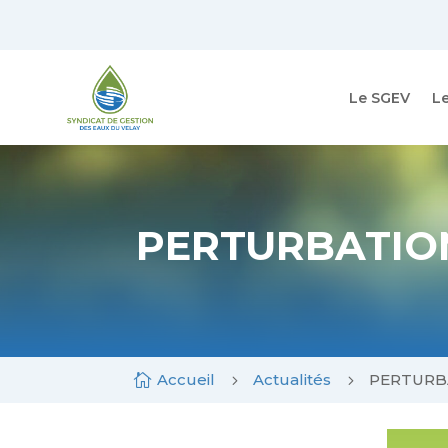
Skip
to
content
Le SGEV
L
PERTURBATIO
Accueil
Actualités
PERTURB

5
5