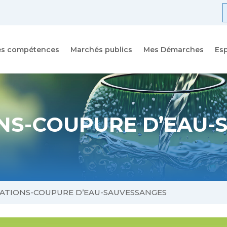
R
f
es compétences
Marchés publics
Mes Démarches
Es
NS-COUPURE D’EAU-
ATIONS-COUPURE D’EAU-SAUVESSANGES