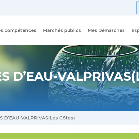
R
f
es compétences
Marchés publics
Mes Démarches
Es
 D’EAU-VALPRIVAS(L
 D’EAU-VALPRIVAS(Les Côtes)