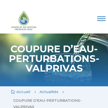
Skip
to
content
Le SGEV
Les compétences
Marchés publics
Mes Démarches
COUPURE D’EAU-
PERTURBATIONS-
Espace documentaire
VALPRIVAS
Contact
Accueil
Actualités

5
5
COUPURE D’EAU-PERTURBATIONS-
VALPRIVAS