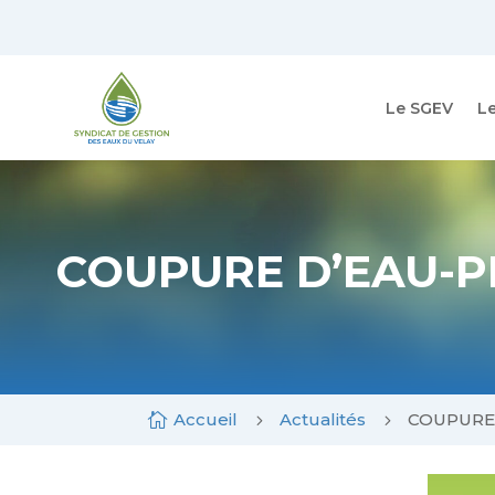
Skip
to
content
Le SGEV
L
COUPURE D’EAU-P
Accueil
Actualités
COUPURE

5
5