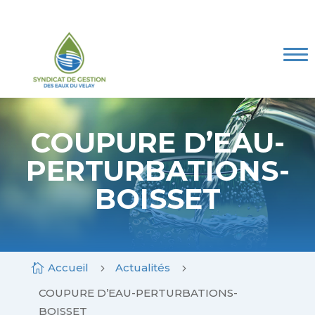
Skip
to
content
Le SGEV
Les compétences
Marchés publics
Mes Démarches
COUPURE D’EAU-
PERTURBATIONS-
Espace documentaire
BOISSET
Contact
Accueil
Actualités

5
5
COUPURE D’EAU-PERTURBATIONS-
BOISSET