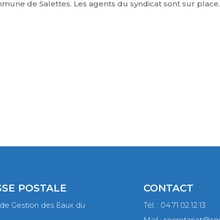
ommune de Salettes. Les agents du syndicat sont sur place
SE POSTALE
CONTACT
 de Gestion des Eaux du
Tél. : 04.71.02.12.13
Mail :
secretariat@sge