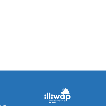
.
v.fr