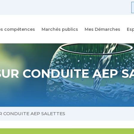
R
f
es compétences
Marchés publics
Mes Démarches
Es
SUR CONDUITE AEP S
R CONDUITE AEP SALETTES