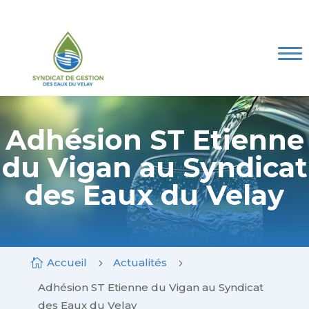
Skip
to
content
Le SGEV
Les compétences
Marchés publics
Mes Démarches
Adhésion ST Etienne
du Vigan au Syndicat
Espace documentaire
des Eaux du Velay
Contact
Accueil
Actualités

5
5
Adhésion ST Etienne du Vigan au Syndicat
des Eaux du Velay