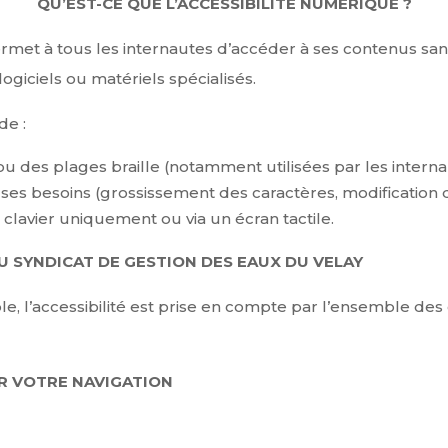
QU’EST-CE QUE L’ACCESSIBILITÉ NUMÉRIQUE ?
ermet à tous les internautes d’accéder à ses contenus san
ogiciels ou matériels spécialisés.
de :
u des plages braille (notamment utilisées par les intern
n ses besoins (grossissement des caractères, modification d
e clavier uniquement ou via un écran tactile.
DU SYNDICAT DE GESTION DES EAUX DU VELAY
ible, l’accessibilité est prise en compte par l’ensemble d
ER VOTRE NAVIGATION