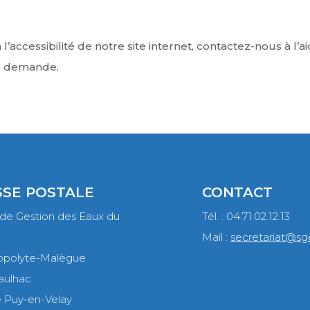
l’accessibilité de notre site internet, contactez-nous à l’
re demande.
SE POSTALE
CONTACT
 de Gestion des Eaux du
Tél. : 04.71.02.12.13
Mail :
secretariat@sge
ippolyte-Malègue
aulhac
 Puy-en-Velay